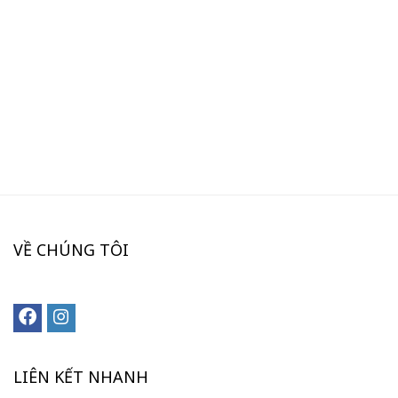
VỀ CHÚNG TÔI
LIÊN KẾT NHANH