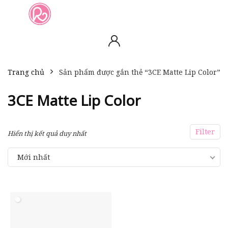
slot online
slot online
bento4d
bento4d
bento4d
bento4d
bento4d
bento4d
bento4d
toto togel
slot gacor
toto slot
slot resmi
toto slot
toto slot
Trang chủ
Sản phẩm được gắn thẻ “3CE Matte Lip Color”
3CE Matte Lip Color
Filter
Hiển thị kết quả duy nhất
Mới nhất