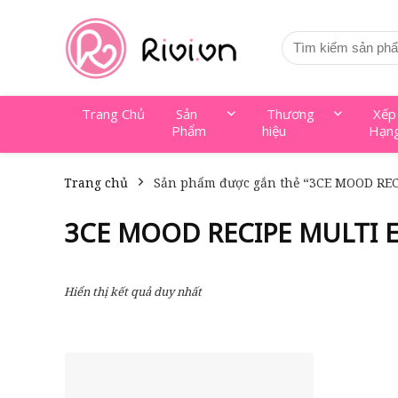
Trang Chủ
Sản
Thương
Xếp
Phẩm
hiệu
Hạn
Trang chủ
Sản phẩm được gắn thẻ “3CE MOOD RE
3CE MOOD RECIPE MULTI 
Hiển thị kết quả duy nhất