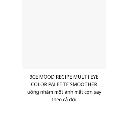
3CE MOOD RECIPE MULTI EYE
COLOR PALETTE SMOOTHER
uống nhầm một ánh mắt cơn say
theo cả đời