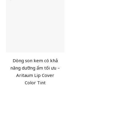
Dòng son kem có khả
năng dưỡng ẩm tối ưu –
Aritaum Lip Cover
Color Tint