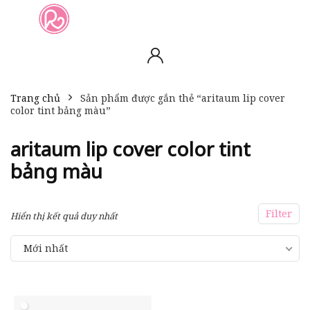
slot online
slot online
bento4d
bento4d
bento4d
bento4d
bento4d
bento4d
bento4d
toto togel
slot gacor
toto slot
slot resmi
toto slot
toto slot
Trang chủ
Sản phẩm được gắn thẻ “aritaum lip cover
color tint bảng màu”
aritaum lip cover color tint
bảng màu
Filter
Hiển thị kết quả duy nhất
Mới nhất