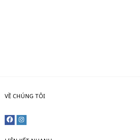
VỀ CHÚNG TÔI