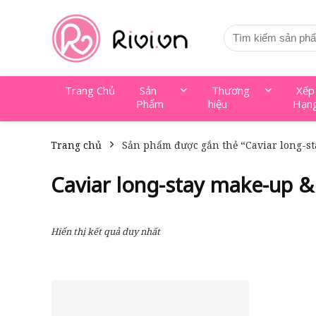
Trang Chủ
Sản
Thương
Xếp
Phẩm
hiệu
Hạn
Trang chủ
Sản phẩm được gắn thẻ “Caviar long-st
Caviar long-stay make-up &
Hiển thị kết quả duy nhất