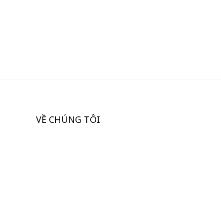
VỀ CHÚNG TÔI
© Bản quyền rivi.vn 2019