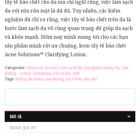
tẩy tế bào chết cho da mà chỉ nghĩ rằng, việc làm sạch
da với sữa rửa mặt là đã đủ. Tuy nhiên, các kiểm
nghiệm đã chỉ ra rằng, việc tẩy tế bào chết trên da là
bước làm sạch da vô cùng quan trọng để giúp da sạch
và khỏe mạnh. Hôm nay mình mang tới cho các bạn
sản phẩm mình rất ưa chuộng, kem tẩy tế bào chết
Acne Solutions™ Clarifying Lotion.
Categories:
Chăm sóc da mặt
,
Làm sạch da
,
Sản phẩm dưỡng da
,
Sữa
dưỡng - Lotion / Emulsion
,
Tẩy tế bào chết
Tags:
dưỡng da lotion
,
sua duong
,
tẩy tế bào dịu nhẹ
Mô tả
Đánh giá (0)