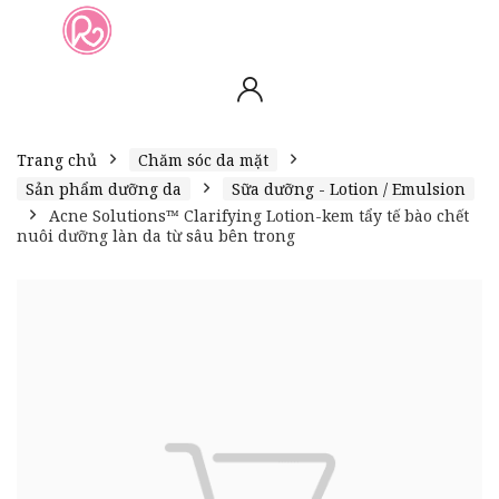
slot online
slot online
bento4d
bento4d
bento4d
bento4d
bento4d
bento4d
bento4d
toto togel
slot gacor
toto slot
slot resmi
toto slot
toto slot
Trang chủ
Chăm sóc da mặt
Sản phẩm dưỡng da
Sữa dưỡng - Lotion / Emulsion
Acne Solutions™ Clarifying Lotion-kem tẩy tế bào chết
nuôi dưỡng làn da từ sâu bên trong