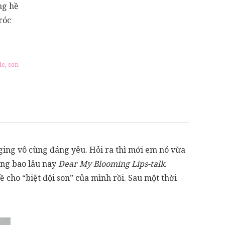
ng hề
róc
de
,
son
ging vô cùng đáng yêu. Hỏi ra thì mới em nó vừa
ếng bao lâu nay
Dear My Blooming Lips-talk
.
cho “biệt đội son” của mình rồi. Sau một thời