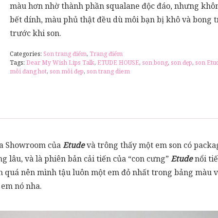
màu hơn nhờ thành phần squalane độc đáo, nhưng khô
bết dính, màu phủ thật đều dù môi bạn bị khô và bong t
trước khi son.
Categories:
Son trang điểm
,
Trang điểm
Tags:
Dear My Wish Lips Talk
,
ETUDE HOUSE
,
son bong
,
son đẹp
,
son Etu
môi đang hot
,
son môi đẹp
,
son trang diem
qua Showroom của
Etude
và trông thấy một em son có packa
g lâu, và là phiên bản cải tiến của “con cưng”
Etude
nổi ti
h quá nên mình tậu luôn một em đỏ nhất trong bảng màu về 
 em nó nha.