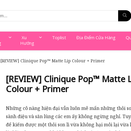
Xu
Toplist
Địa Điểm Cửa Hàng
Qu
g
Hướng
[REVIEW] Clinique Pop™ Matte Lip Colour + Primer
[REVIEW] Clinique Pop™ Matte L
Colour + Primer
Những cô nàng hiện đại vẫn luôn mê mẩn những thỏi so
sành điệu và săn lùng các em ấy không ngừng nghỉ. Tuy
để kiếm được một thỏi son lì vừa không hại môi lại vừa 