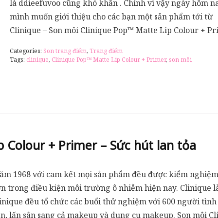
là ddieefuvoo cũng khó khăn . Chính vì vậy ngày hôm n
mình muốn giới thiệu cho các bạn một sản phẩm tới từ
Clinique – Son môi Clinique Pop™ Matte Lip Colour + P
Categories:
Son trang điểm
,
Trang điểm
Tags:
clinique
,
Clinique Pop™ Matte Lip Colour + Primer
,
son môi
 Colour + Primer – Sức hút lan tỏa
 năm 1968 với cam kết mọi sản phẩm đều được kiểm nghiệm
ớn trong điều kiện môi trường ô nhiễm hiện nay. Clinique 
linique đều tổ chức các buổi thử nghiệm với 600 người tìn
diện, lấn sân sang cả makeup và dụng cụ makeup. Son môi C