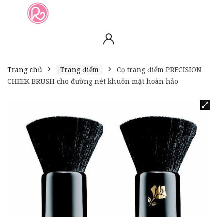
slot online
slot online
bento4d
bento4d
bento4d
bento4d
bento4d
bento4d
bento4d
toto togel
slot gacor
toto slot
slot resmi
toto slot
toto slot
Trang chủ
Trang điểm
Cọ trang điểm PRECISION
CHEEK BRUSH cho đường nét khuôn mặt hoàn hảo