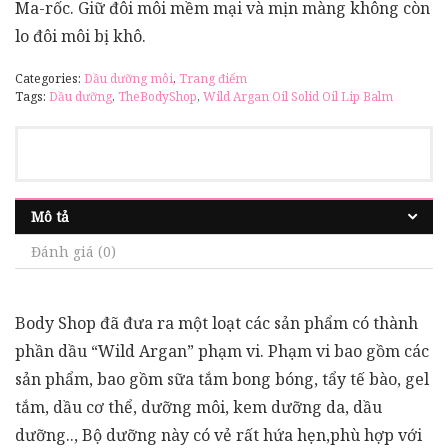
Ma-rốc. Giữ đôi môi mềm mại và mịn màng không còn
lo đôi môi bị khô.
Categories:
Dầu dưỡng môi
,
Trang điểm
Tags:
Dầu dưỡng
,
TheBodyShop
,
Wild Argan Oil Solid Oil Lip Balm
Mô tả
Đánh giá (0)
Body Shop đã đưa ra một loạt các sản phẩm có thành
phần dầu “Wild Argan” phạm vi. Phạm vi bao gồm các
sản phẩm, bao gồm sữa tắm bong bóng, tẩy tế bào, gel
tắm, dầu cơ thể, dưỡng môi, kem dưỡng da, dầu
dưỡng.., Bộ dưỡng này có vẻ rất hứa hẹn,phù hợp với