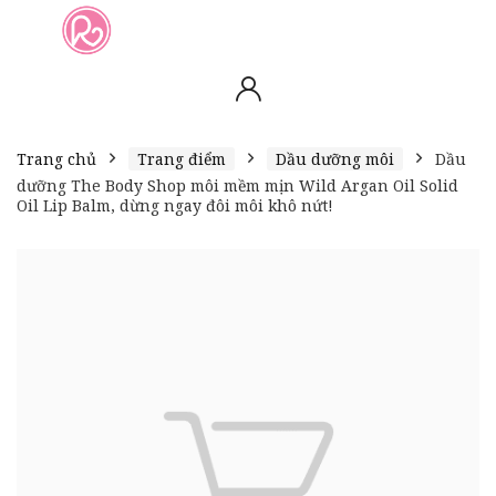
slot online
slot online
bento4d
bento4d
bento4d
bento4d
bento4d
bento4d
bento4d
toto togel
slot gacor
toto slot
slot resmi
toto slot
toto slot
Trang chủ
Trang điểm
Dầu dưỡng môi
Dầu
dưỡng The Body Shop môi mềm mịn Wild Argan Oil Solid
Oil Lip Balm, dừng ngay đôi môi khô nứt!