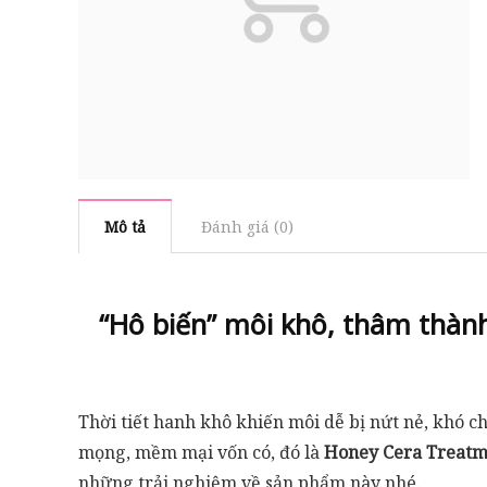
Mô tả
Đánh giá (0)
“Hô biến” môi khô, thâm thà
Thời tiết hanh khô khiến môi dễ bị nứt nẻ, khó c
mọng, mềm mại vốn có, đó là
Honey Cera Treatme
những trải nghiệm về sản phẩm này nhé.