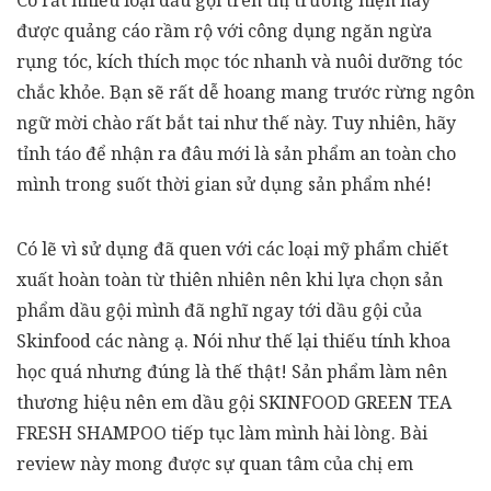
Có rất nhiều loại dầu gội trên thị trường hiện nay
được quảng cáo rầm rộ với công dụng ngăn ngừa
rụng tóc, kích thích mọc tóc nhanh và nuôi dưỡng tóc
chắc khỏe. Bạn sẽ rất dễ hoang mang trước rừng ngôn
ngữ mời chào rất bắt tai như thế này. Tuy nhiên, hãy
tỉnh táo để nhận ra đâu mới là sản phẩm an toàn cho
mình trong suốt thời gian sử dụng sản phẩm nhé!
Có lẽ vì sử dụng đã quen với các loại mỹ phẩm chiết
xuất hoàn toàn từ thiên nhiên nên khi lựa chọn sản
phẩm dầu gội mình đã nghĩ ngay tới dầu gội của
Skinfood các nàng ạ. Nói như thế lại thiếu tính khoa
học quá nhưng đúng là thế thật! Sản phẩm làm nên
thương hiệu nên em dầu gội SKINFOOD GREEN TEA
FRESH SHAMPOO tiếp tục làm mình hài lòng. Bài
review này mong được sự quan tâm của chị em