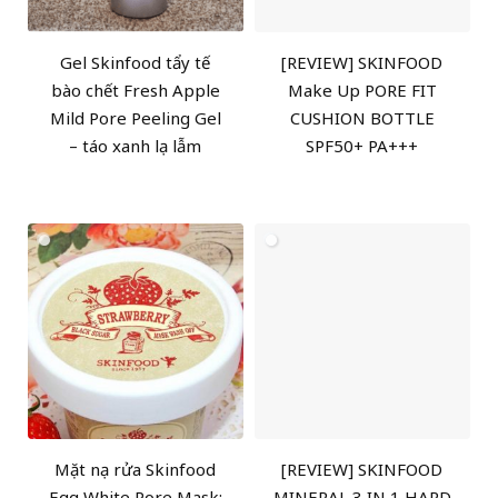
Gel Skinfood tẩy tế
[REVIEW] SKINFOOD
bào chết Fresh Apple
Make Up PORE FIT
Mild Pore Peeling Gel
CUSHION BOTTLE
– táo xanh lạ lẫm
SPF50+ PA+++
Mặt nạ rửa Skinfood
[REVIEW] SKINFOOD
Egg White Pore Mask:
MINERAL 3 IN 1 HARD