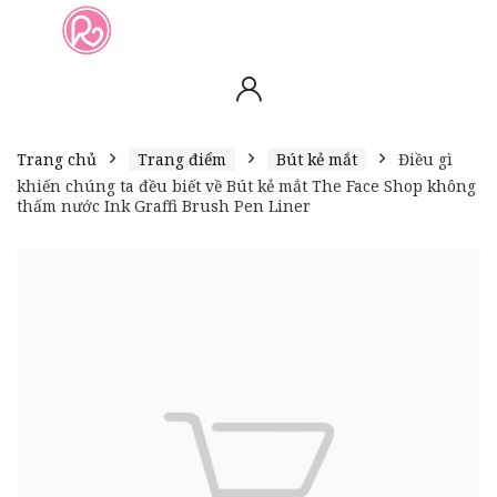
slot online
slot online
bento4d
bento4d
bento4d
bento4d
bento4d
bento4d
bento4d
toto togel
slot gacor
toto slot
slot resmi
toto slot
toto slot
Trang chủ
Trang điểm
Bút kẻ mắt
Điều gì
khiến chúng ta đều biết về Bút kẻ mắt The Face Shop không
thấm nước Ink Graffi Brush Pen Liner