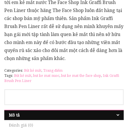
tới em kẻ mắt nước The Face Shop Ink Graffi Brush
Pen Liner thuộc hãng The Face Shop luôn đắt hàng tại
các shop bán mỹ phẩm thiên. Sản phẩm Ink Graffi
Brush Pen Liner rất dễ sử dụng nên mình khuyên mấy
bạn gái mới tập tành làm quen kẻ mắt thì nên sở hữu
cho mình em này để có bước đầu tạo những viền mắt
quyến rũ sắc xảo cho đôi mắt một cách dễ dàng hơn là
chọn những sản phẩm khác.
Categories:
Bút kẻ mắt
,
Trang điểm
Tags:
Bút kẻ mắt
,
but ke mat nuoc
,
but ke mat the face shop
,
Ink Graffi
Brush Pen Liner
Mô tả
Đánh giá (0)