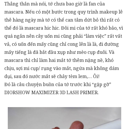
Thẳng thắn mà nói, tớ chưa bao giờ là fan của
mascara. Nếu có một bước trong quy trình makeup lê
thê hàng ngày mà tớ có thể can tâm dứt bỏ thì rất có
thể đó là mascara hic hic. Đôi mi của tớ rất khó bảo, vì
quá ngắn nên cây uốn mi cũng phải “làm việc” rất vất
vả, có uốn đến mấy cũng chỉ cong lên là là, đi đường
mấy tiếng là đã bắt đầu xụp như mèo cụp đuôi. Và
mascara thì chỉ làm hai mắt tớ thêm nặng nề, khó
chịu, sợi mi cụp/ rụng vào mắt, ngứa mà không dám
dụi, sau đó nước mắt sẽ chảy tèm lem,… Ôi!
Đó là câu chuyện buồn của tớ trước khi “gặp gỡ”
DIORSHOW MAXIMIZER 3D LASH PRIMER.