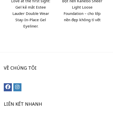
Love at the first sight:
Bột nền Kanebo Sheer
Gel kẻ mắt Estee
Light Loose
Lauder Double Wear
Foundation – cho lớp
Stay-In-Place Gel
nền đẹp không tì vết
Eyeliner.
VỀ CHÚNG TÔI
LIÊN KẾT NHANH