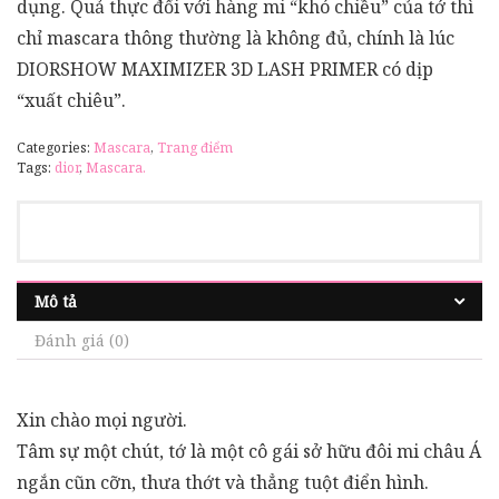
dụng. Quả thực đối với hàng mi “khó chiều” của tớ thì
chỉ mascara thông thường là không đủ, chính là lúc
DIORSHOW MAXIMIZER 3D LASH PRIMER có dịp
“xuất chiêu”.
Categories:
Mascara
,
Trang điểm
Tags:
dior
,
Mascara.
Mô tả
Đánh giá (0)
Xin chào mọi người.
Tâm sự một chút, tớ là một cô gái sở hữu đôi mi châu Á
ngắn cũn cỡn, thưa thớt và thẳng tuột điển hình.