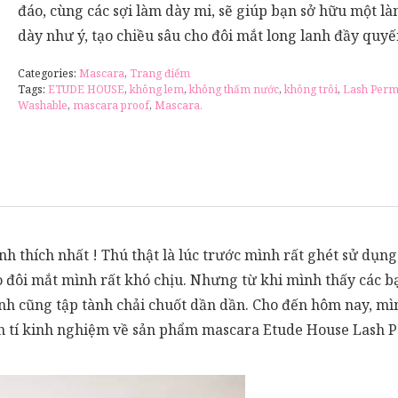
đáo, cùng các sợi làm dày mi, sẽ giúp bạn sở hữu một là
dày như ý, tạo chiều sâu cho đôi mắt long lanh đầy quyế
Categories:
Mascara
,
Trang điểm
Tags:
ETUDE HOUSE
,
không lem
,
không thấm nước
,
không trôi
,
Lash Perm
Washable
,
mascara proof
,
Mascara.
h thích nhất ! Thú thật là lúc trước mình rất ghét sử dụng
ôi mắt mình rất khó chịu. Nhưng từ khi mình thấy các bạn 
mình cũng tập tành chải chuốt dần dần. Cho đến hôm nay, m
bạn tí kinh nghiệm về sản phẩm mascara Etude House Lash