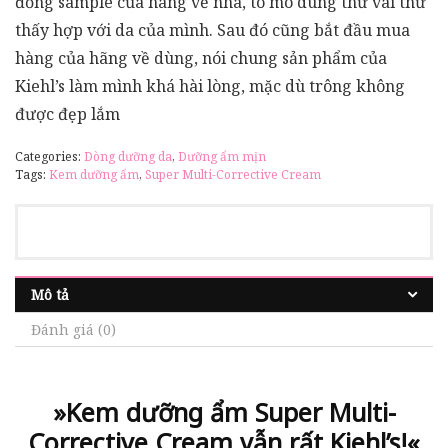
đống sample của hãng về nhà, tò mò dùng thử vài thứ
thấy hợp với da của mình. Sau đó cũng bắt đầu mua
hàng của hãng về dùng, nói chung sản phẩm của
Kiehl’s làm mình khá hài lòng, mặc dù trông không
được đẹp lắm
Categories:
Dòng dưỡng da
,
Dưỡng ẩm mịn
Tags:
Kem dưỡng ẩm
,
Super Multi-Corrective Cream
Mô tả
Đánh giá (0)
»Kem dưỡng ẩm Super Multi-
Corrective Cream vẫn rất Kiehl’s!«