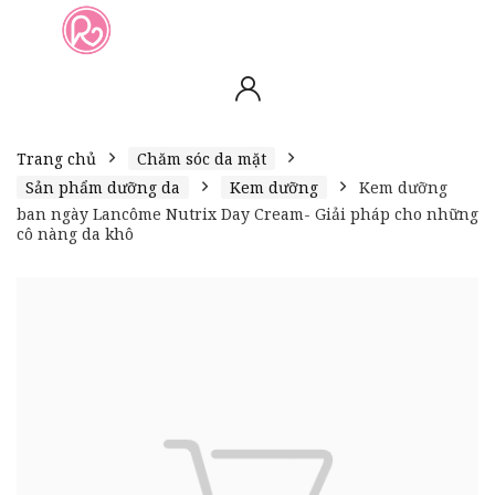
slot online
slot online
bento4d
bento4d
bento4d
bento4d
bento4d
bento4d
bento4d
toto togel
slot gacor
toto slot
slot resmi
toto slot
toto slot
Trang chủ
Chăm sóc da mặt
Sản phẩm dưỡng da
Kem dưỡng
Kem dưỡng
ban ngày Lancôme Nutrix Day Cream- Giải pháp cho những
cô nàng da khô