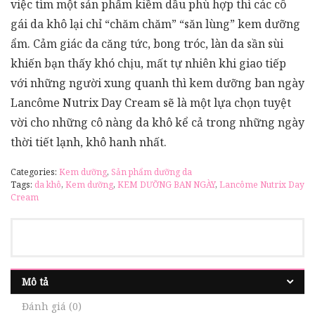
việc tìm một sản phẩm kiềm dầu phù hợp thì các cô
gái da khô lại chỉ “chăm chăm” “săn lùng” kem dưỡng
ẩm. Cảm giác da căng tức, bong tróc, làn da sần sùi
khiến bạn thấy khó chịu, mất tự nhiên khi giao tiếp
với những người xung quanh thì kem dưỡng ban ngày
Lancôme Nutrix Day Cream sẽ là một lựa chọn tuyệt
vời cho những cô nàng da khô kể cả trong những ngày
thời tiết lạnh, khô hanh nhất.
Categories:
Kem dưỡng
,
Sản phẩm dưỡng da
Tags:
da khô
,
Kem dưỡng
,
KEM DƯỠNG BAN NGÀY
,
Lancôme Nutrix Day
Cream
Mô tả
Đánh giá (0)