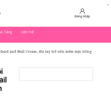
slot online
slot online
bento4d
bento4d
bento4d
bento4d
bento4d
bento4d
bento4d
toto togel
slot gacor
toto slot
slot resmi
toto slot
toto slot
Đăng nhập
à Tặng
Liên Hệ
and and Nail Cream, đôi tay trở nên mềm mịn trông
i
il
n