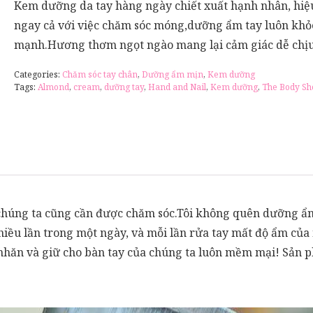
Kem dưỡng da tay hàng ngày chiết xuất hạnh nhân, hiệ
ngay cả với việc chăm sóc móng,dưỡng ẩm tay luôn khỏ
mạnh.Hương thơm ngọt ngào mang lại cảm giác dễ chịu
Categories:
Chăm sóc tay chân
,
Dưỡng ẩm mịn
,
Kem dưỡng
Tags:
Almond
,
cream
,
dưỡng tay
,
Hand and Nail
,
Kem dưỡng
,
The Body Sh
 chúng ta cũng cần được chăm sóc.Tôi không quên dưỡng ẩ
iều lần trong một ngày, và mỗi lần rửa tay mất độ ẩm của 
 nhăn và giữ cho bàn tay của chúng ta luôn mềm mại! Sản 