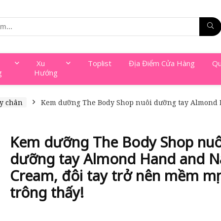
Xu
Toplist
Địa Điểm Cửa Hàng
Qu
g
Hướng
ay chân
Kem dưỡng The Body Shop nuôi dưỡng tay Almond H
Kem dưỡng The Body Shop nuô
dưỡng tay Almond Hand and Na
Cream, đôi tay trở nên mềm mị
trông thấy!