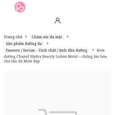
slot online
slot online
bento4d
bento4d
bento4d
bento4d
bento4d
bento4d
bento4d
toto togel
slot gacor
toto slot
slot resmi
toto slot
toto slot
Trang chủ
Chăm sóc da mặt
Sản phẩm dưỡng da
Essence / Serum - Tinh chất / tinh dầu dưỡng
Kem
dưỡng Chanel Hydra Beauty Lotion Moist – chống lão hóa
cho làn da khỏe đẹp