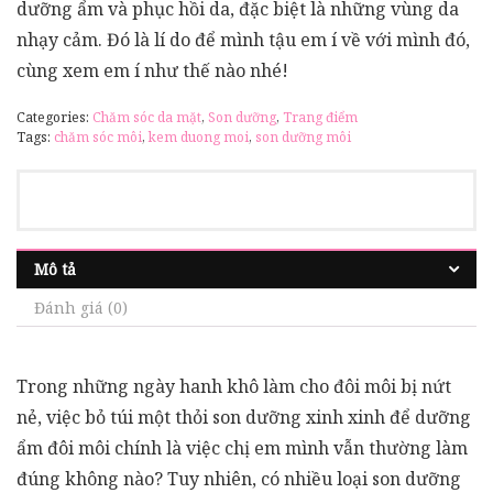
dưỡng ẩm và phục hồi da, đặc biệt là những vùng da
nhạy cảm. Đó là lí do để mình tậu em í về với mình đó,
cùng xem em í như thế nào nhé!
Categories:
Chăm sóc da mặt
,
Son dưỡng
,
Trang điểm
Tags:
chăm sóc môi
,
kem duong moi
,
son dưỡng môi
Mô tả
Đánh giá (0)
Trong những ngày hanh khô làm cho đôi môi bị nứt
nẻ, việc bỏ túi một thỏi son dưỡng xinh xinh để dưỡng
ẩm đôi môi chính là việc chị em mình vẫn thường làm
đúng không nào? Tuy nhiên, có nhiều loại son dưỡng