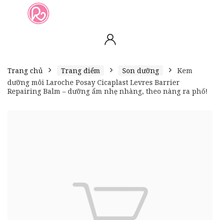
slot online
slot online
bento4d
bento4d
bento4d
bento4d
bento4d
bento4d
bento4d
toto togel
slot gacor
toto slot
slot resmi
toto slot
toto slot
Trang chủ
Trang điểm
Son dưỡng
Kem
dưỡng môi Laroche Posay Cicaplast Levres Barrier
Repairing Balm – dưỡng ẩm nhẹ nhàng, theo nàng ra phố!