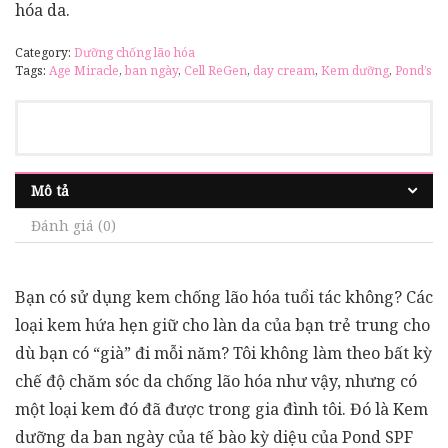
hóa da.
Category:
Dưỡng chống lão hóa
Tags:
Age Miracle
,
ban ngày
,
Cell ReGen
,
day cream
,
Kem dưỡng
,
Pond’s
Mô tả
Đánh giá (0)
Bạn có sử dụng kem chống lão hóa tuổi tác không? Các
loại kem hứa hẹn giữ cho làn da của bạn trẻ trung cho
dù bạn có “già” đi mỗi năm? Tôi không làm theo bất kỳ
chế độ chăm sóc da chống lão hóa như vậy, nhưng có
một loại kem đó đã được trong gia đình tôi. Đó là Kem
dưỡng da ban ngày của tế bào kỳ diệu của Pond SPF