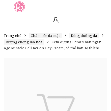
slot online
slot online
bento4d
bento4d
bento4d
bento4d
bento4d
bento4d
bento4d
toto togel
slot gacor
toto slot
slot resmi
toto slot
toto slot
Trang chủ
Chăm sóc da mặt
Dòng dưỡng da
Dưỡng chống lão hóa
Kem dưỡng Pond’s ban ngày
Age Miracle Cell ReGen Day Cream, có thể bạn sẽ thích!