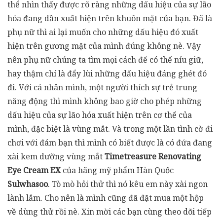
thể nhìn thấy được rõ ràng những dấu hiệu của sự lão
hóa đang dần xuất hiện trên khuôn mặt của bạn. Đã là
phụ nữ thì ai lại muốn cho những dấu hiệu đó xuất
hiện trên gương mặt của mình đúng không nè. Vậy
nên phụ nữ chúng ta tìm mọi cách để có thể níu giữ,
hay thậm chí là đẩy lùi những dấu hiệu đáng ghét đó
đi. Với cá nhân mình, một người thích sự trẻ trung
năng động thì mình không bao giờ cho phép những
dấu hiệu của sự lão hóa xuất hiện trên cơ thể của
mình, đặc biệt là vùng mắt. Và trong một lần tình cờ đi
chơi với đám bạn thì mình có biết được là có đứa đang
xài kem dưỡng vùng mắt
Timetreasure Renovating
Eye Cream EX
của hãng mỹ phẩm Hàn Quốc
Sulwhasoo
. Tò mò hỏi thử thì nó kêu em này xài ngon
lành lắm. Cho nên là mình cũng đã đặt mua một hộp
về dùng thử rồi nè. Xin mời các bạn cùng theo dõi tiếp