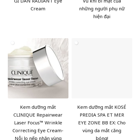
GI DAN RADIANT Eye
Vũ khí bí mật của
Cream
những người phụ nữ
hiện đại
Kem dưỡng mắt
Kem dưỡng mắt KOSÉ
CLINIQUE Repairwear
PREDIA SPA ET MER
Laser Focus™ Wrinkle
EYE ZONE BB EX: Cho
Correcting Eye Cream-
vùng da mắt căng
Nỗi lo nếp nhăn vùng
bóng!