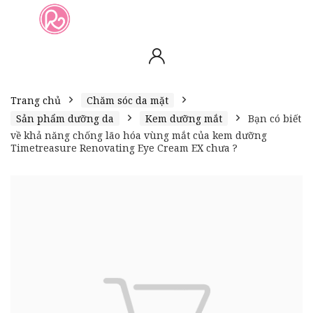
slot online
slot online
bento4d
bento4d
bento4d
bento4d
bento4d
bento4d
bento4d
toto togel
slot gacor
toto slot
slot resmi
toto slot
toto slot
Trang chủ
Chăm sóc da mặt
Sản phẩm dưỡng da
Kem dưỡng mắt
Bạn có biết
về khả năng chống lão hóa vùng mắt của kem dưỡng
Timetreasure Renovating Eye Cream EX chưa ?