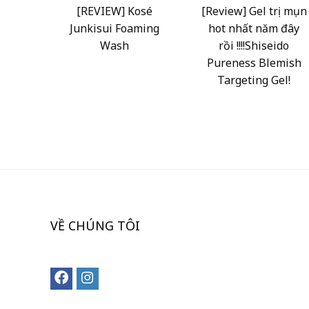
[REVIEW] Kosé
[Review] Gel trị mụn
Junkisui Foaming
hot nhất năm đây
Wash
rồi !!!!Shiseido
Pureness Blemish
Targeting Gel!
VỀ CHÚNG TÔI