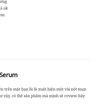
ương
há ok
xem
s Serum
ên trên mặt bạn lù lù xuất hiện một vài nốt mụn
ư vậy, có thể sản phẩm mà mình sẽ review bây