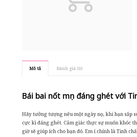
Mô tả
Đánh giá (0)
Bái bai nốt mụn đáng ghét với T
Hãy tưởng tượng nếu một ngày nọ, khi bạn sắp sửa
cực kì đáng ghét. Cảm giác thực sự muốn khóc t
giờ sẽ giúp ích cho bạn đó. Em í chính là Tinh ch