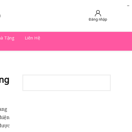
slot online
slot online
bento4d
bento4d
bento4d
bento4d
bento4d
bento4d
bento4d
toto togel
slot gacor
toto slot
slot resmi
toto slot
toto slot
Đăng nhập
à Tặng
Liên Hệ
ing
lang
hiện
 được