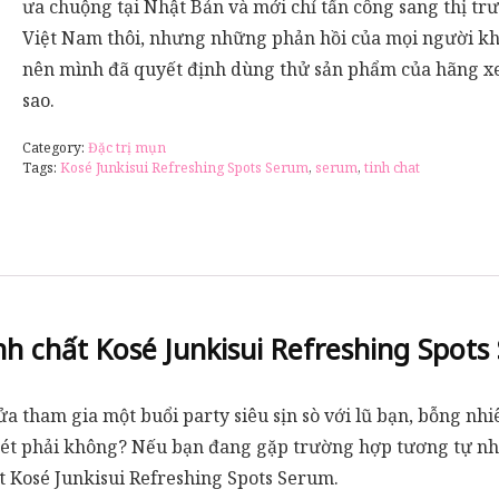
ưa chuộng tại Nhật Bản và mới chỉ tấn công sang thị tr
Việt Nam thôi, nhưng những phản hồi của mọi người k
nên mình đã quyết định dùng thử sản phẩm của hãng 
sao.
Category:
Đặc trị mụn
Tags:
Kosé Junkisui Refreshing Spots Serum
,
serum
,
tinh chat
inh chất Kosé Junkisui Refreshing Spot
 tham gia một buổi party siêu sịn sò với lũ bạn, bỗng nhi
hét phải không? Nếu bạn đang gặp trường hợp tương tự nh
ất Kosé Junkisui Refreshing Spots Serum.