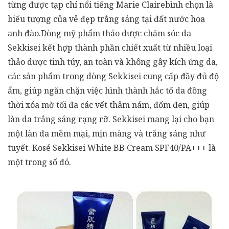
từng được tạp chí nổi tiếng Marie Clairebình chọn là
biểu tượng của vẻ đẹp trắng sáng tại đất nước hoa
anh đào.Dòng mỹ phẩm thảo dược chăm sóc da
Sekkisei kết hợp thành phần chiết xuất từ nhiều loại
thảo dược tinh túy, an toàn và không gây kích ứng da,
các sản phẩm trong dòng Sekkisei cung cấp đầy đủ độ
ẩm, giúp ngăn chặn việc hình thành hắc tố da đồng
thời xóa mờ tối đa các vết thâm nám, đốm đen, giúp
làn da trắng sáng rạng rỡ. Sekkisei mang lại cho bạn
một làn da mềm mại, mịn màng và trắng sáng như
tuyết. Kosé Sekkisei White BB Cream SPF40/PA+++ là
một trong số đó.