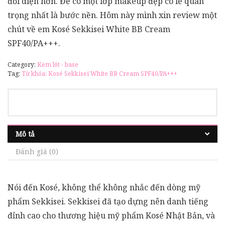
đối diện hơn. Để có một lớp makeup đẹp có lẽ quan
trọng nhất là bước nền. Hôm này mình xin review một
chút về em Kosé Sekkisei White BB Cream
SPF40/PA+++.
Category:
Kem lót - base
Tag:
Từ khóa: Kosé Sekkisei White BB Cream SPF40/PA+++
Mô tả
Đánh giá (0)
Nói đến Kosé, không thể không nhắc đến dòng mỹ
phẩm Sekkisei. Sekkisei đã tạo dựng nên danh tiếng
đỉnh cao cho thương hiệu mỹ phẩm Kosé Nhật Bản, và