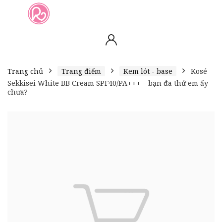
slot online
slot online
bento4d
bento4d
bento4d
bento4d
bento4d
bento4d
bento4d
toto togel
slot gacor
toto slot
slot resmi
toto slot
toto slot
Trang chủ
Trang điểm
Kem lót - base
Kosé
Sekkisei White BB Cream SPF40/PA+++ – bạn đã thử em ấy
chưa?