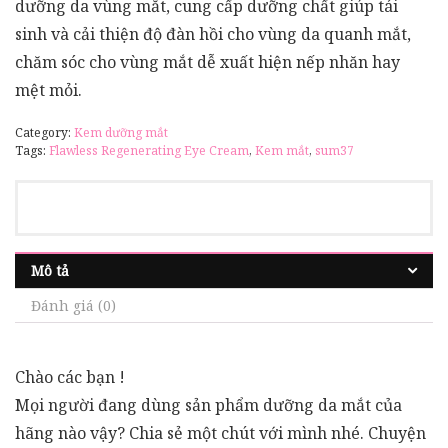
dưỡng da vùng mắt, cung cấp dưỡng chất giúp tái
sinh và cải thiện độ đàn hồi cho vùng da quanh mắt,
chăm sóc cho vùng mắt dễ xuất hiện nếp nhăn hay
mệt mỏi.
Category:
Kem dưỡng mắt
Tags:
Flawless Regenerating Eye Cream
,
Kem mắt
,
sum37
Mô tả
Đánh giá (0)
Chào các bạn !
Mọi người đang dùng sản phẩm dưỡng da mắt của
hãng nào vậy? Chia sẻ một chút với mình nhé. Chuyện