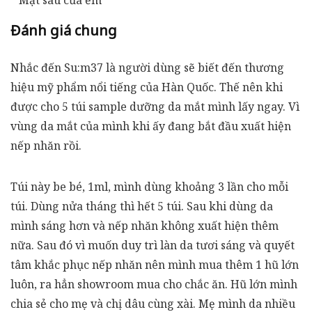
Mặt sau của ẻm
Đánh giá chung
Nhắc đến Su:m37 là người dùng sẽ biết đến thương
hiệu mỹ phẩm nổi tiếng của Hàn Quốc. Thế nên khi
được cho 5 túi sample dưỡng da mắt mình lấy ngay. Vì
vùng da mắt của mình khi ấy đang bắt đầu xuất hiện
nếp nhăn rồi.
Túi này be bé, 1ml, mình dùng khoảng 3 lần cho mỗi
túi. Dùng nửa tháng thì hết 5 túi. Sau khi dùng da
mình sáng hơn và nếp nhăn không xuất hiện thêm
nữa. Sau đó vì muốn duy trì làn da tươi sáng và quyết
tâm khắc phục nếp nhăn nên mình mua thêm 1 hũ lớn
luôn, ra hẳn showroom mua cho chắc ăn. Hũ lớn mình
chia sẻ cho mẹ và chị dâu cùng xài. Mẹ mình da nhiều