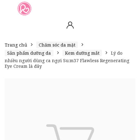
slot online
slot online
bento4d
bento4d
bento4d
bento4d
bento4d
bento4d
bento4d
toto togel
slot gacor
toto slot
slot resmi
toto slot
toto slot
Trang chủ
Chăm sóc da mặt
Sản phẩm dưỡng da
Kem dưỡng mắt
Lý do
nhiều người dùng ca ngợi Su:m37 Flawless Regenerating
Eye Cream là đây