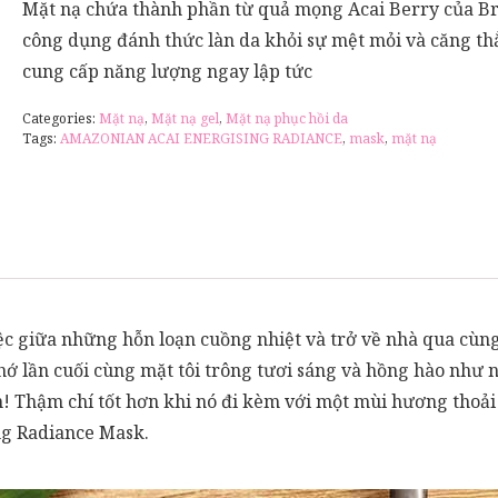
Mặt nạ chứa thành phần từ quả mọng Acai Berry của Br
công dụng đánh thức làn da khỏi sự mệt mỏi và căng th
cung cấp năng lượng ngay lập tức
Categories:
Mặt nạ
,
Mặt nạ gel
,
Mặt nạ phục hồi da
Tags:
AMAZONIAN ACAI ENERGISING RADIANCE
,
mask
,
mặt nạ
ệc giữa những hỗn loạn cuồng nhiệt và trở về nhà qua cù
nhớ lần cuối cùng mặt tôi trông tươi sáng và hồng hào như 
n! Thậm chí tốt hơn khi nó đi kèm với một mùi hương thoải 
ng Radiance Mask.