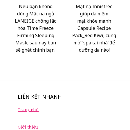
Nếu bạn không
Mặt nạ Innisfree
dùng Mặt nạ ngủ
giúp da mềm
LANEIGE chống lão
mại,khỏe mạnh
hóa Time Freeze
Capsule Recipe
Firming Sleeping
Pack_Red Kiwi, cùng
Mask, sau này bạn
mở “spa tại nhà”để
sẽ ghét chính bạn.
dưỡng da nào!
LIÊN KẾT NHANH
Trang chủ
Giới thiệu