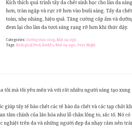
Kích thích quá trình tẩy da chết sinh học cho làn da sán
hơn, tràn ngập và rực rỡ hơn vào buổi sáng. Tẩy da chết
toàn, nhẹ nhàng, hiệu quả. Tăng cường cấp ẩm và dưỡn
đem lại cho làn da tươi sáng rạng rỡ hơn khi thức dậy.
Categories:
Dưỡng mịn căng
,
Mặt nạ ngủ
Tags:
Biological Peel
,
Kiehl's
,
Mặt nạ ngủ
,
Over Night
của tôi mà tôi yêu mến và với rất nhiều người sáng tạo xu
ốc giúp tẩy tế bào chết các tế bào da chết và các tạp chất 
uan tâm chính của lão hóa như lỗ chân lông to, sắc tố. Nó có
ắc nghiệt trên da và những người đẹp da nhạy cảm nên trá