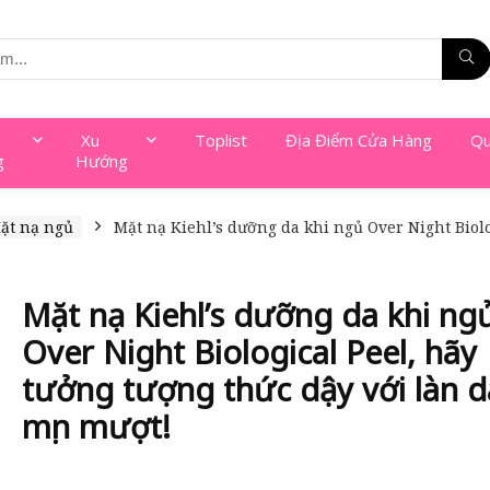
Xu
Toplist
Địa Điểm Cửa Hàng
Qu
g
Hướng
ặt nạ ngủ
Mặt nạ Kiehl’s dưỡng da khi ngủ Over Night Biolo
Mặt nạ Kiehl’s dưỡng da khi ng
Over Night Biological Peel, hãy
tưởng tượng thức dậy với làn d
mịn mượt!