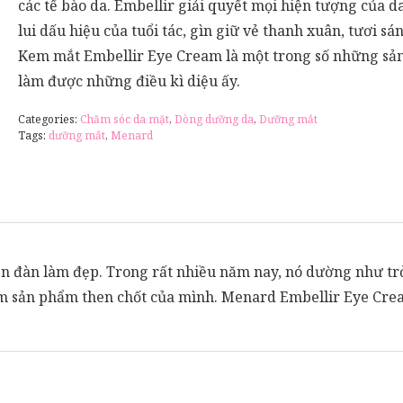
các tế bào da. Embellir giải quyết mọi hiện tượng của d
lui dấu hiệu của tuổi tác, gìn giữ vẻ thanh xuân, tươi sá
Kem mắt Embellir Eye Cream là một trong số những s
làm được những điều kì diệu ấy.
Categories:
Chăm sóc da mặt
,
Dòng dưỡng da
,
Dưỡng mắt
Tags:
dưỡng mắt
,
Menard
ễn đàn làm đẹp. Trong rất nhiều năm nay, nó dường như tr
 sản phẩm then chốt của mình. Menard Embellir Eye Cre