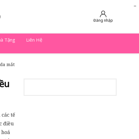
slot online
slot online
bento4d
bento4d
bento4d
bento4d
bento4d
bento4d
bento4d
toto togel
slot gacor
toto slot
slot resmi
toto slot
toto slot
Đăng nhập
à Tặng
Liên Hệ
 da mắt
iều
 các tế
c điều
ẻ hoá