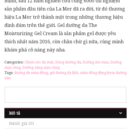
mình, sau 12 năm nghiên cứu cùng 6000 thí nghiệm
sản phẩm đầu tiên của La Mer đã ra đời, từ đó thương
hiệu La Mer trở thành một trong những thương hiệu
đình đám trên thế giới. Gel dưỡng da The
Moisturizing Gel Cream là sản phẩm gel được yêu
thích nhất năm 2016, còn chần chừ gì nữa, cùng mình
khám phá cô nàng này nha.
Categories:
Chăm sóc da mặt
,
Dòng dưỡng da
,
Dưỡng ẩm mịn
,
Dưỡng
mịn căng
,
Dưỡng sáng mịn căng
Tags:
dưỡng da mùa đông
,
gel dưỡng da khô
,
mùa đông dùng kem dưỡng
nào
Mô tả
Đánh giá (0)