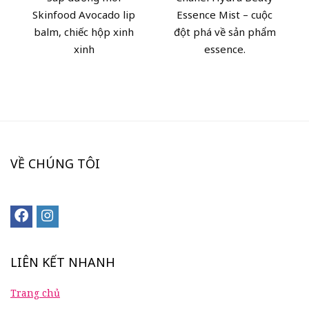
Skinfood Avocado lip
Essence Mist – cuộc
balm, chiếc hộp xinh
đột phá về sản phẩm
xinh
essence.
VỀ CHÚNG TÔI
LIÊN KẾT NHANH
Trang chủ