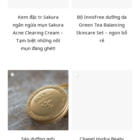
Kem đặc trị Sakura
Bộ Innisfree dưỡng da
ngăn ngừa mụn Sakura
Green Tea Balancing
Acne Clearing Cream –
Skincare Set – ngon bổ
Tạm biệt những nốt
rẻ
mụn đáng ghét!
Sáp dưỡng môi
Chanel Hydra Beaty