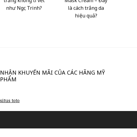
trắng không tì vết
Mask Cream – Đây
như Ngọc Trinh?
là cách trắng da
hiệu quả?
NHẬN KHUYẾN MÃI CỦA CÁC HÃNG MỸ
PHẨM
situs toto