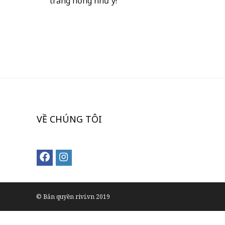
trắng hồng như ý!
VỀ CHÚNG TÔI
© Bản quyền rivi.vn 2019