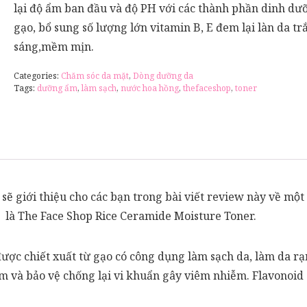
lại độ ẩm ban đầu và độ PH với các thành phần dinh dư
gạo, bổ sung số lượng lớn vitamin B, E đem lại làn da tr
sáng,mềm mịn.
Categories:
Chăm sóc da mặt
,
Dòng dưỡng da
Tags:
dưỡng ẩm
,
làm sạch
,
nước hoa hồng
,
thefaceshop
,
toner
sẽ giới thiệu cho các bạn trong bài viết review này về mô
là The Face Shop Rice Ceramide Moisture Toner.
ược chiết xuất từ gạo có công dụng làm sạch da, làm da r
ẩm và bảo vệ chống lại vi khuẩn gây viêm nhiễm. Flavonoid 