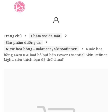
slot online
slot online
bento4d
bento4d
bento4d
bento4d
bento4d
bento4d
bento4d
toto togel
slot gacor
toto slot
slot resmi
toto slot
toto slot
Trang chủ
Chăm sóc da mặt
Sản phẩm dưỡng da
Nước hoa hồng - Balancer / SkinSoftener
Nước hoa
hồng LANEIGE loại bỏ bụi bẩn Power Essential Skin Refiner
Light, siêu thích bạn đã thử chưa?