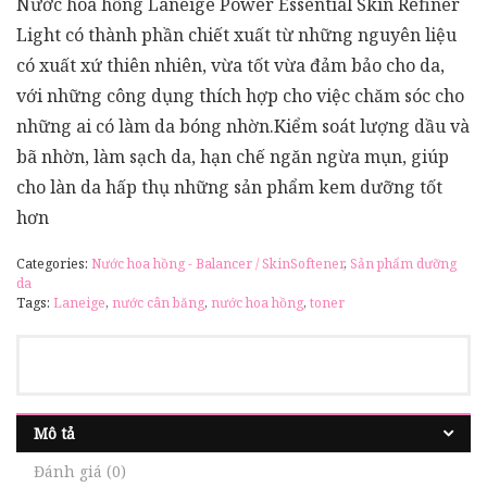
Nước hoa hồng Laneige Power Essential Skin Refiner
Light có thành phần chiết xuất từ những nguyên liệu
có xuất xứ thiên nhiên, vừa tốt vừa đảm bảo cho da,
với những công dụng thích hợp cho việc chăm sóc cho
những ai có làm da bóng nhờn.Kiểm soát lượng dầu và
bã nhờn, làm sạch da, hạn chế ngăn ngừa mụn, giúp
cho làn da hấp thụ những sản phẩm kem dưỡng tốt
hơn
Categories:
Nước hoa hồng - Balancer / SkinSoftener
,
Sản phẩm dưỡng
da
Tags:
Laneige
,
nước cân băng
,
nước hoa hồng
,
toner
Mô tả
Đánh giá (0)