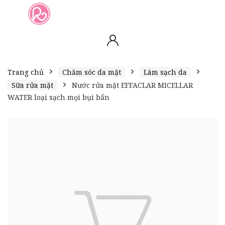
slot online
slot online
bento4d
bento4d
bento4d
bento4d
bento4d
bento4d
bento4d
toto togel
slot gacor
toto slot
slot resmi
toto slot
toto slot
Trang chủ
Chăm sóc da mặt
Làm sạch da
Sữa rửa mặt
Nước rửa mặt EFFACLAR MICELLAR
WATER loại sạch mọi bụi bẩn