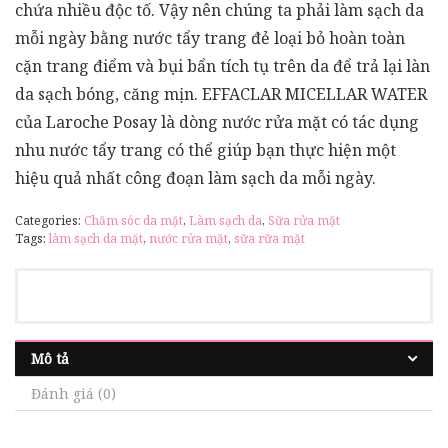
chứa nhiều độc tố. Vậy nên chúng ta phải làm sạch da
mỗi ngày bằng nước tẩy trang đẻ loại bỏ hoàn toàn
cặn trang điểm và bụi bẩn tích tụ trên da để trả lại làn
da sạch bóng, căng mịn. EFFACLAR MICELLAR WATER
của Laroche Posay là dòng nước rửa mặt có tác dụng
nhu nước tẩy trang có thể giúp bạn thực hiện một
hiệu quả nhất công đoạn làm sạch da mỗi ngày.
Categories:
Chăm sóc da mặt
,
Làm sạch da
,
Sữa rửa mặt
Tags:
làm sạch da mặt
,
nước rửa mặt
,
sữa rữa mặt
Mô tả
Đánh giá (0)