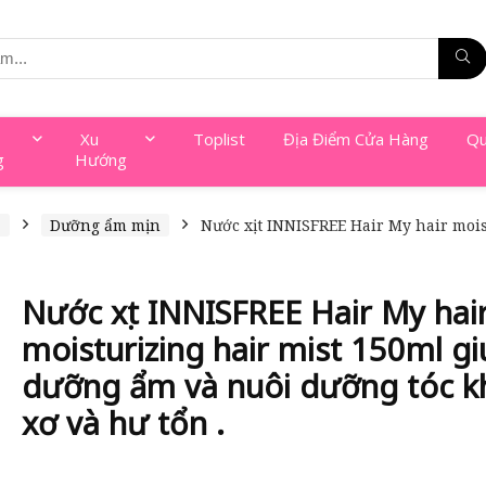
Xu
Toplist
Địa Điểm Cửa Hàng
Qu
g
Hướng
a
Dưỡng ẩm mịn
Nước xịt INNISFREE Hair My hair moi
Nước xịt INNISFREE Hair My hai
moisturizing hair mist 150ml gi
dưỡng ẩm và nuôi dưỡng tóc k
xơ và hư tổn .