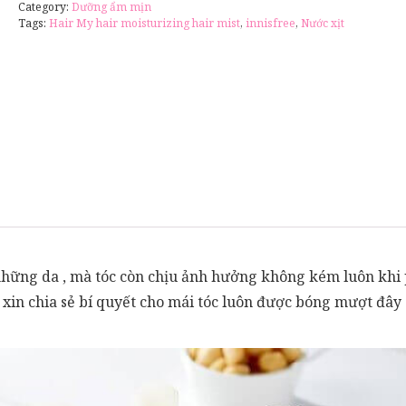
Category:
Dưỡng ẩm mịn
Tags:
Hair My hair moisturizing hair mist
,
innisfree
,
Nước xịt
ững da , mà tóc còn chịu ảnh hưởng không kém luôn khi p
xin chia sẻ bí quyết cho mái tóc luôn được bóng mượt đây 