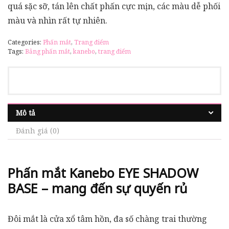
quá sặc sỡ, tán lên chất phấn cực mịn, các màu dễ phối
màu và nhìn rất tự nhiên.
Categories:
Phấn mắt
,
Trang điểm
Tags:
Bảng phấn mắt
,
kanebo
,
trang điểm
Mô tả
Đánh giá (0)
Phấn mắt Kanebo EYE SHADOW
BASE – mang đến sự quyến rủ
Đôi mắt là cửa xổ tâm hồn, đa số chàng trai thường