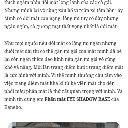
thích ngắm nhìn đôi mắt long lanh của các cô gái.
Nhưng mình lại vô cùng xấu hổ vì “cửa xổ tâm hồn” ấy.
Mình có đôi mắt cận nặng, lông mi tuy có dày nhưng
ngắn ngủn, cả gương mặt thất vọng nhất là đôi mắt.
Như mọi người nếu đôi mắt có lông mi ngắn nhưng
đuôi mắt dài thì có thể gắn mi giả còn mắt mình đã bé
lại còn ngắn thêm đeo kính nên gắn mi giả vô cùng
khó và nặng. Mỗi lần trang điểm bước trang điểm mắt
là cực hình với mình. Vì thế mình thường chú tâm vào
việc trang điểm mắt khá kĩ từ kẻ viền mắt cho đến
phối màu phấn mắt là thứ rất quan trọng với mình. Và
mình tin dùng em
Phấn mắt EYE SHADOW BASE
của
Kanebo.