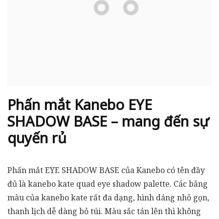
Phấn mắt Kanebo EYE
SHADOW BASE – mang đến sự
quyến rủ
Phấn mắt EYE SHADOW BASE của Kanebo có tên đầy
đủ là kanebo kate quad eye shadow palette. Các bảng
màu của kanebo kate rất đa dạng, hình dáng nhỏ gọn,
thanh lịch dễ dàng bỏ túi. Màu sắc tán lên thì không