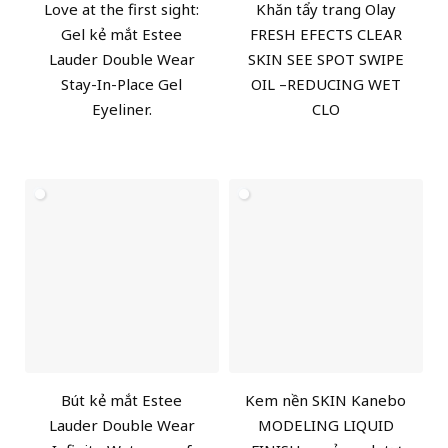
Love at the first sight:
Khăn tẩy trang Olay
Gel kẻ mắt Estee
FRESH EFECTS CLEAR
Lauder Double Wear
SKIN SEE SPOT SWIPE
Stay-In-Place Gel
OIL –REDUCING WET
Eyeliner.
CLO
Bút kẻ mắt Estee
Kem nền SKIN Kanebo
Lauder Double Wear
MODELING LIQUID