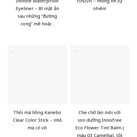
Infinite Waterproof
FINISH – mỏng nhẹ tự
Eyeliner – Bí mật ẩn
nhiên!
sau những “đường
cong” mê hoặc .
Thỏi má hồng Kanebo
Che chở làn môi với
Clear Color Stick – nhỏ
son dưỡng Innisfree
mà có võ
Eco Flower Tint Balm (
màu 03 Camellia), tốt