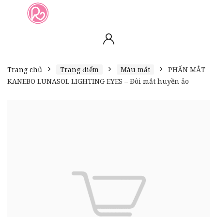
slot online
slot online
bento4d
bento4d
bento4d
bento4d
bento4d
bento4d
bento4d
toto togel
slot gacor
toto slot
slot resmi
toto slot
toto slot
Trang chủ
Trang điểm
Màu mắt
PHẤN MẮT
KANEBO LUNASOL LIGHTING EYES – Đôi mắt huyền ảo