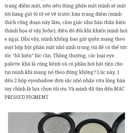
trang điểm mắt, nên nếu dùng phấn mắt mình sẽ mất
tới hàng giờ tô tô vẽ vẽ trước bàn trang điểm (mình
thích công đoạn này lắm, cảm giác như bản thân biến
thành họa sĩ vậy hehe), điều đó đôi khi khiến mình hơi
e ngại. Dẫu vậy, mình không bao giờ quên mang theo
một hộp bột phấn mắt nhỏ xinh trong túi để có thể tức
tốc “hô biến” lúc cần. Thông thường, các loại eye
palette khá là cồng kềnh và có phần hơi bất tiện cho
tụi mình khi mang nó theo đúng không? Lúc này, 1
đến 2 hộp eyeshadow đơn sắc nhỏ nhắn vừa lòng bàn
tay chính là lựa chọn tối ưu. Và mình đã tìm đến MAC
PRESSED PIGMENT