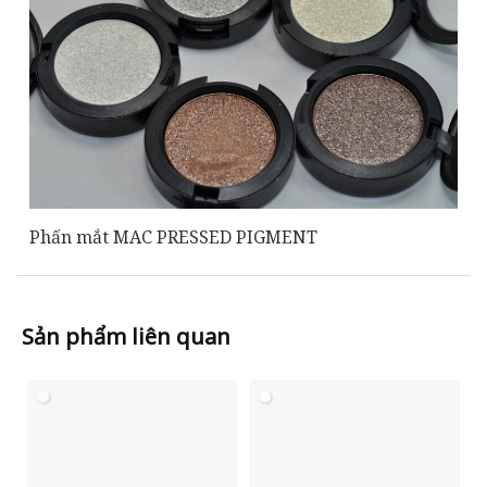
Phấn mắt MAC PRESSED PIGMENT
Sản phẩm liên quan