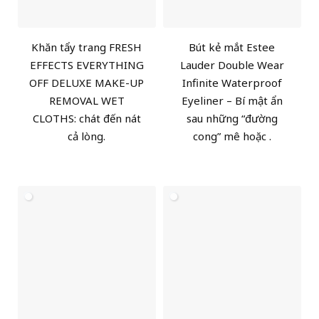
Khăn tẩy trang FRESH
Bút kẻ mắt Estee
EFFECTS EVERYTHING
Lauder Double Wear
OFF DELUXE MAKE-UP
Infinite Waterproof
REMOVAL WET
Eyeliner – Bí mật ẩn
CLOTHS: chát đến nát
sau những “đường
cả lòng.
cong” mê hoặc .