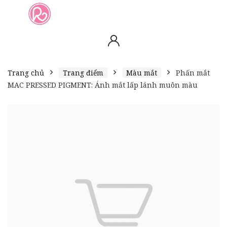
slot online
slot online
bento4d
bento4d
bento4d
bento4d
bento4d
bento4d
bento4d
toto togel
slot gacor
toto slot
slot resmi
toto slot
toto slot
Trang chủ
Trang điểm
Màu mắt
Phấn mắt
MAC PRESSED PIGMENT: Ánh mắt lấp lánh muôn màu