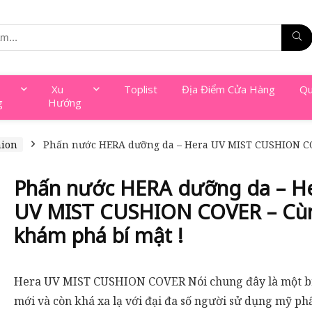
Xu
Toplist
Địa Điểm Cửa Hàng
Qu
g
Hướng
hion
Phấn nước HERA dưỡng da – Hera UV MIST CUSHION CO
Phấn nước HERA dưỡng da – H
UV MIST CUSHION COVER – Cù
khám phá bí mật !
Hera UV MIST CUSHION COVER Nói chung đây là một 
mới và còn khá xa lạ với đại đa số người sử dụng mỹ ph