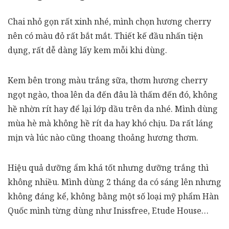
Chai nhỏ gọn rất xinh nhé, mình chọn hương cherry
nên có màu đỏ rất bắt mắt. Thiết kế đầu nhấn tiện
dụng, rất dễ dàng lấy kem mỗi khi dùng.
Kem bên trong màu trắng sữa, thơm hương cherry
ngọt ngào, thoa lên da đến đâu là thấm đến đó, không
hề nhờn rít hay để lại lớp dầu trên da nhé. Mình dùng
mùa hè mà không hề rít da hay khó chịu. Da rất láng
mịn và lúc nào cũng thoang thoảng hương thơm.
Hiệu quả dưỡng ẩm khá tốt nhưng dưỡng trắng thì
không nhiều. Mình dùng 2 tháng da có sáng lên nhưng
không đáng kể, không bằng một số loại mỹ phẩm Hàn
Quốc mình từng dùng như Inissfree, Etude House…