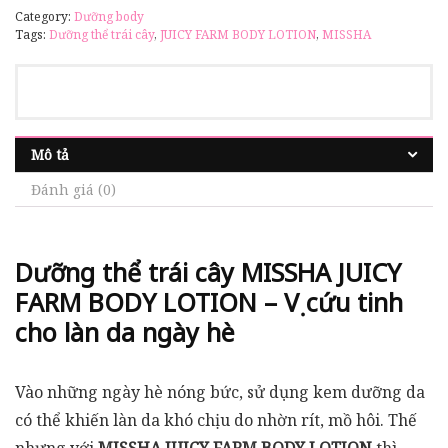
Category:
Dưỡng body
Tags:
Dưỡng thể trái cây
,
JUICY FARM BODY LOTION
,
MISSHA
Mô tả
Đánh giá (0)
Dưỡng thể trái cây
MISSHA JUICY
FARM BODY LOTION
– Vị cứu tinh
cho làn da ngày hè
Vào những ngày hè nóng bức, sử dụng kem dưỡng da
có thể khiến làn da khó chịu do nhờn rít, mồ hôi. Thế