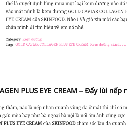
thế là quyết định lùng mua một loại kem dưỡng nào đó 
vào mắt mình là kem dưỡng GOLD CAVIAR COLLAGEN 
EYE CREAM của SKINFOOD. Nào ! Và giờ xin mời các bạ
chân mình đi tìm hiểu về em nó nhé.
Category:
Kem dưỡng
Tags:
GOLD CAVIAR COLLAGEN PLUS EYE CREAM
,
Kem dưỡng
,
skinfood
AGEN PLUS EYE CREAM –
Đẩy lùi nếp 
g thâm, nào là nếp nhăn quanh vùng da ở mắt thì chỉ có mà
 gấu mèo hay như bà ngoại bà nội là nổi ám ảnh cùng cực 
N PLUS EYE CREAM
của
SKINFOOD
chăm sóc làn da quanh 