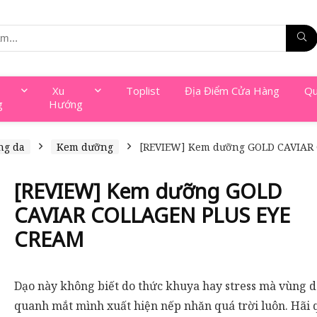
Xu
Toplist
Địa Điểm Cửa Hàng
Qu
g
Hướng
ng da
Kem dưỡng
[REVIEW] Kem dưỡng GOLD CAVIAR
[REVIEW] Kem dưỡng GOLD
CAVIAR COLLAGEN PLUS EYE
CREAM
Dạo này không biết do thức khuya hay stress mà vùng d
quanh mắt mình xuất hiện nếp nhăn quá trời luôn. Hãi 