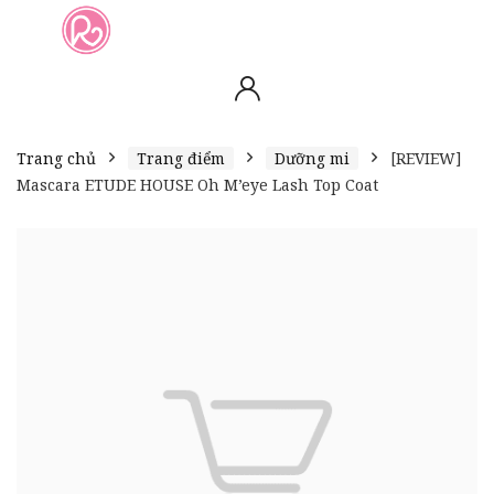
slot online
slot online
bento4d
bento4d
bento4d
bento4d
bento4d
bento4d
bento4d
toto togel
slot gacor
toto slot
slot resmi
toto slot
toto slot
Trang chủ
Trang điểm
Dưỡng mi
[REVIEW]
Mascara ETUDE HOUSE Oh M’eye Lash Top Coat