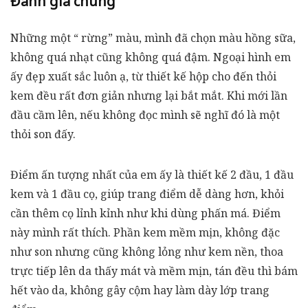
Đánh giá chung
Những một “ rừng” màu, mình đã chọn màu hồng sữa,
không quá nhạt cũng không quá đậm. Ngoại hình em
ấy đẹp xuất sắc luôn ạ, từ thiết kế hộp cho đến thỏi
kem đều rất đơn giản nhưng lại bắt mắt. Khi mới lần
đầu cầm lên, nếu không đọc mình sẽ nghĩ đó là một
thỏi son đấy.
Điểm ấn tượng nhất của em ấy là thiết kế 2 đầu, 1 đầu
kem và 1 đầu cọ, giúp trang điểm dễ dàng hơn, khỏi
cần thêm cọ lỉnh kỉnh như khi dùng phấn má. Điểm
này mình rất thích. Phần kem mềm mịn, không đặc
như son nhưng cũng không lỏng như kem nền, thoa
trực tiếp lên da thấy mát và mềm mịn, tán đều thì bám
hết vào da, không gây cộm hay làm dày lớp trang