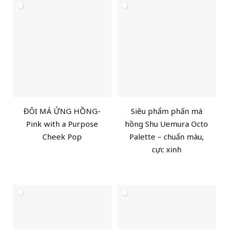
ĐÔI MÁ ỬNG HỒNG-
Siêu phẩm phấn má
Pink with a Purpose
hồng Shu Uemura Octo
Cheek Pop
Palette – chuẩn màu,
cực xinh