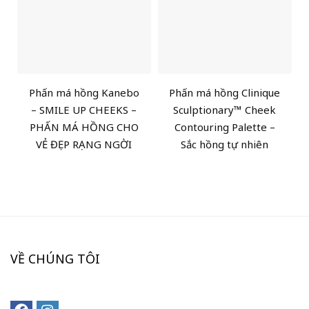
Phấn má hồng Kanebo
Phấn má hồng Clinique
– SMILE UP CHEEKS –
Sculptionary™ Cheek
PHẤN MÁ HỒNG CHO
Contouring Palette –
VẺ ĐẸP RẠNG NGỜI
Sắc hồng tự nhiên
VỀ CHÚNG TÔI