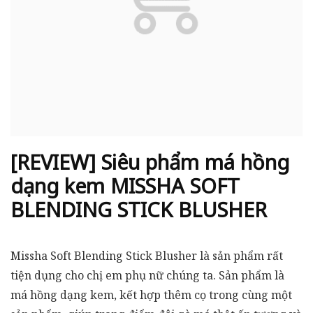
[REVIEW] Siêu phẩm má hồng
dạng kem MISSHA SOFT
BLENDING STICK BLUSHER
Missha Soft Blending Stick Blusher là sản phẩm rất
tiện dụng cho chị em phụ nữ chúng ta. Sản phẩm là
má hồng dạng kem, kết hợp thêm cọ trong cùng một