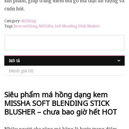
sản phẩm, giúp trang điểm đôi gò má thật ấn tượng và
cuốn hút.
Category:
Má hồng
Tags:
kem má hồng
,
MISSHA
,
Soft Blending Stick Blusher
Mô tả
Đánh giá (0)
Siêu phẩm má hồng dạng kem
MISSHA SOFT BLENDING STICK
BLUSHER
– chưa bao giờ hết HOT