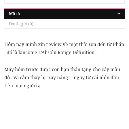
Mô tả
Đánh giá (0)
Hôm nay mình xin review về một thỏi son đến từ Pháp
, đó là lancôme L’Absolu Rouge Définition .
Mấy hôm trước được con bạn thân tặng cho cây màu
đỏ . Và cảm thấy bị “say nắng” , ngay từ cái nhìn đầu
tiên mọi người ạ .