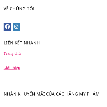
VỀ CHÚNG TÔI
LIÊN KẾT NHANH
Trang chủ
Giới thiệu
NHẬN KHUYẾN MÃI CỦA CÁC HÃNG MỸ PHẨM