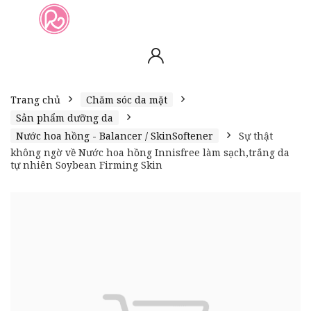
slot online
slot online
bento4d
bento4d
bento4d
bento4d
bento4d
bento4d
bento4d
toto togel
slot gacor
toto slot
slot resmi
toto slot
toto slot
Trang chủ
Chăm sóc da mặt
Sản phẩm dưỡng da
Nước hoa hồng - Balancer / SkinSoftener
Sự thật
không ngờ về Nước hoa hồng Innisfree làm sạch,trắng da
tự nhiên Soybean Firming Skin