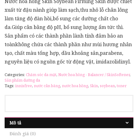
Nước hoa hồng Skin Soybean Firming Skin được chiết
xuất từ đậu nành giúp làm sạch,thu nhỏ lỗ chân lông
làm tăng độ đàn hồi,bổ sung các dưỡng chất cho
da.Giúp cân bằng độ pH, bổ sung lượng ẩm tức thì.
Sản phẩm có các thành phần lành tính đảm bảo an
toànkhông chứa các thành phần như mùi hương nhân
tạo, chất màu tổng hợp, dầu khoảng sản,parabens,
nguyên liệu có nguồn gốc từ động vật, imidazolidinyl.
Categories:
Chăm sóc da mặt
,
Nước hoa hồng - Balancer / SkinSoftener
,
Sản phẩm dưỡng da
Tags:
innisfree
,
nước cân băng
,
nước hoa hồng
,
Skin
,
soybean
,
toner
Mô tả
Đánh giá (0)