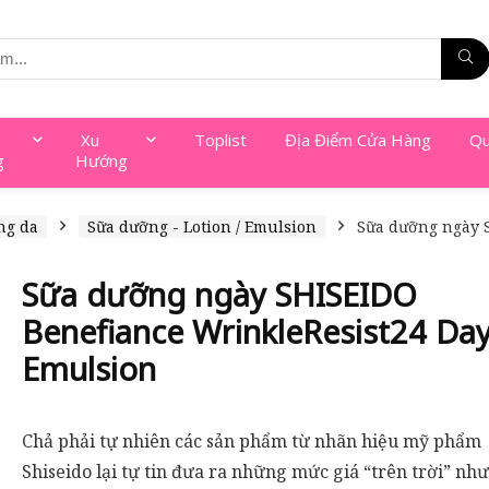
Xu
Toplist
Địa Điểm Cửa Hàng
Qu
g
Hướng
ng da
Sữa dưỡng - Lotion / Emulsion
Sữa dưỡng ngày 
Sữa dưỡng ngày SHISEIDO
Benefiance WrinkleResist24 Da
Emulsion
Chả phải tự nhiên các sản phẩm từ nhãn hiệu mỹ phẩm
Shiseido lại tự tin đưa ra những mức giá “trên trời” nh