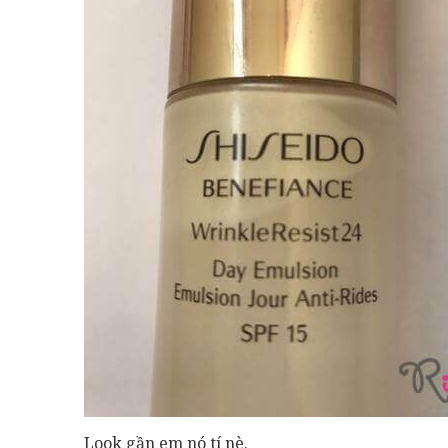
Look gần em nó tí nè.