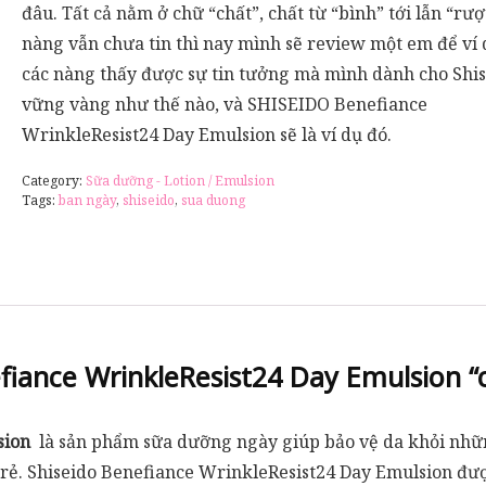
đâu. Tất cả nằm ở chữ “chất”, chất từ “bình” tới lẫn “rượ
nàng vẫn chưa tin thì nay mình sẽ review một em để ví 
các nàng thấy được sự tin tưởng mà mình dành cho Shi
vững vàng như thế nào, và SHISEIDO Benefiance
WrinkleResist24 Day Emulsion sẽ là ví dụ đó.
Category:
Sữa dưỡng - Lotion / Emulsion
Tags:
ban ngày
,
shiseido
,
sua duong
iance WrinkleResist24 Day Emulsion
“
sion
là sản phẩm sữa dưỡng ngày giúp bảo vệ da khỏi những
trẻ. Shiseido Benefiance WrinkleResist24 Day Emulsion đượ