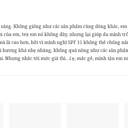
ểm sáng. Không giống như các sản phẩm cùng dòng khác, em 
ex của em, tex em nó không dầy, nhưng lại giúp da mình trô
mà là cao hơn, bởi vì mình nghĩ SPF 15 không thể chống n
ùi hương khá nhẹ nhàng, không quá nồng như các sản phẩm
. Nhưng nhắc tới mức giá thì…í ẹ, mắc gê, mình tậu em nó