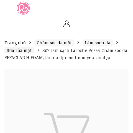
slot online
slot online
bento4d
bento4d
bento4d
bento4d
bento4d
bento4d
bento4d
toto togel
slot gacor
toto slot
slot resmi
toto slot
toto slot
Trang chủ
Chăm sóc da mặt
Làm sạch da
Sữa rửa mặt
Sữa làm sạch Laroche Posay Chăm sóc da
EFFACLAR H FOAM, làn da dịu êm thêm yêu cái đẹp