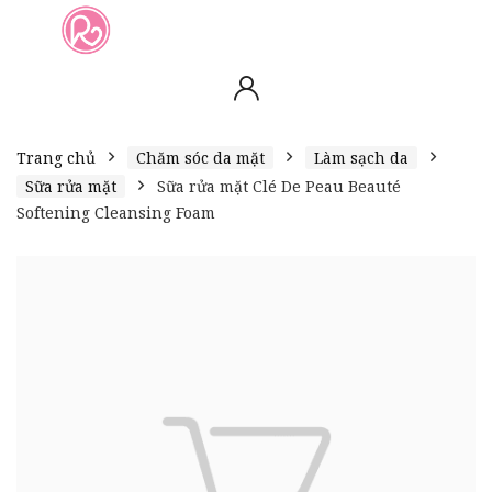
slot online
slot online
bento4d
bento4d
bento4d
bento4d
bento4d
bento4d
bento4d
toto togel
slot gacor
toto slot
slot resmi
toto slot
toto slot
Trang chủ
Chăm sóc da mặt
Làm sạch da
Sữa rửa mặt
Sữa rửa mặt Clé De Peau Beauté
Softening Cleansing Foam