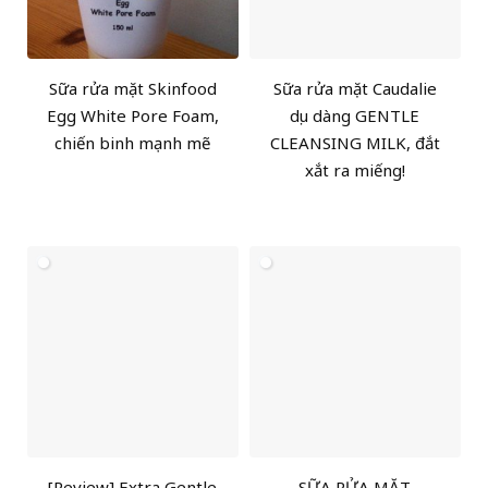
Sữa rửa mặt Skinfood
Sữa rửa mặt Caudalie
Egg White Pore Foam,
dịu dàng GENTLE
chiến binh mạnh mẽ
CLEANSING MILK, đắt
xắt ra miếng!
[Review] Extra Gentle
SỮA RỬA MẶT