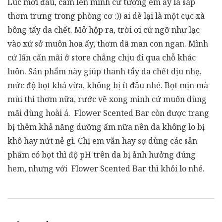
Lúc mới đầu, cầm lên mình cứ tưởng em ấy là sáp
thơm trưng trong phòng cơ :)) ai dè lại là một cục xà
bông tẩy da chết. Mở hộp ra, trời ơi cứ ngỡ như lạc
vào xứ sở muôn hoa ấy, thơm dã man con ngan. Mình
cứ lấn cấn mãi ở store chẳng chịu đi qua chỗ khác
luôn. Sản phẩm này giúp thanh tẩy da chết dịu nhẹ,
mức độ bọt khá vừa, không bị ít đâu nhé. Bọt mịn mà
mùi thì thơm nữa, rước về xong mình cứ muốn dùng
mãi dùng hoài á. Flower Scented Bar còn được trang
bị thêm khả năng dưỡng ẩm nữa nên da không lo bị
khô hay nứt nẻ gì. Chị em vẫn hay sợ dùng các sản
phẩm có bọt thì độ pH trên da bị ảnh hưởng đúng
hem, nhưng với Flower Scented Bar thì khỏi lo nhé.