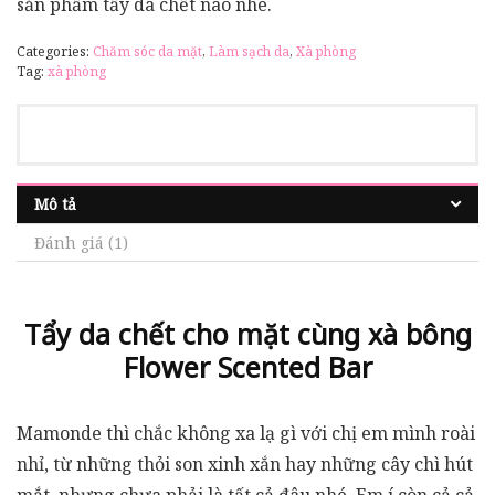
sản phẩm tẩy da chết nào nhé.
Categories:
Chăm sóc da mặt
,
Làm sạch da
,
Xà phòng
Tag:
xà phòng
Mô tả
Đánh giá (1)
Tẩy da chết cho mặt cùng xà bông
Flower Scented Bar
Mamonde thì chắc không xa lạ gì với chị em mình roài
nhỉ, từ những thỏi son xinh xắn hay những cây chì hút