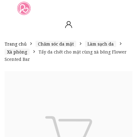
slot online
slot online
bento4d
bento4d
bento4d
bento4d
bento4d
bento4d
bento4d
toto togel
slot gacor
toto slot
slot resmi
toto slot
toto slot
Trang chủ
Chăm sóc da mặt
Làm sạch da
Xà phòng
Tẩy da chết cho mặt cùng xà bông Flower
Scented Bar