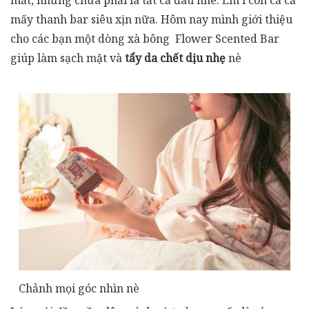
mắt, nhưng chưa phải là tất cả đâu nhé. Em í còn cả cả
mấy thanh bar siêu xịn nữa. Hôm nay mình giới thiệu
cho các bạn một dòng xà bông Flower Scented Bar
giúp làm sạch mặt và
tẩy da chết dịu nhẹ
nè
Chảnh mọi góc nhìn nè