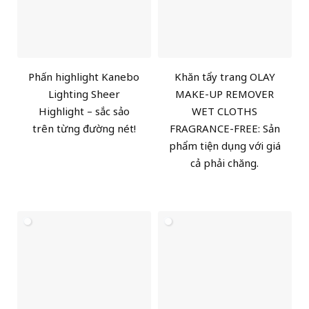
Phấn highlight Kanebo
Khăn tẩy trang OLAY
Lighting Sheer
MAKE-UP REMOVER
Highlight – sắc sảo
WET CLOTHS
trên từng đường nét!
FRAGRANCE-FREE: Sản
phẩm tiện dụng với giá
cả phải chăng.