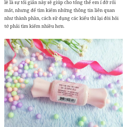
lẽ là sự tối giản này sẽ giúp cho tổng thể em í đỡ rối
mắt, nhưng để tìm kiếm những thông tin liên quan
như thành phần, cách sử dụng các kiểu thì lại đòi hỏi
tớ phải tìm kiếm nhiều hơn.