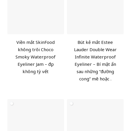
Viền mắt SkinFood
Bút kẻ mắt Estee
không trôi Choco
Lauder Double Wear
Smoky Waterproof
Infinite Waterproof
Eyeliner Jam – đẹp
Eyeliner – Bí mật ẩn
không tỳ vết
sau những “đường
cong” mê hoặc .