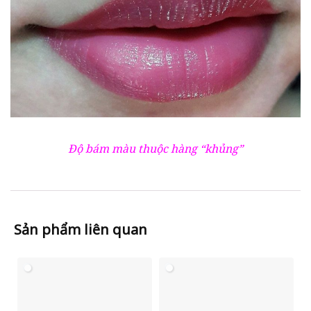
Độ bám màu thuộc hàng “khủng”
Sản phẩm liên quan