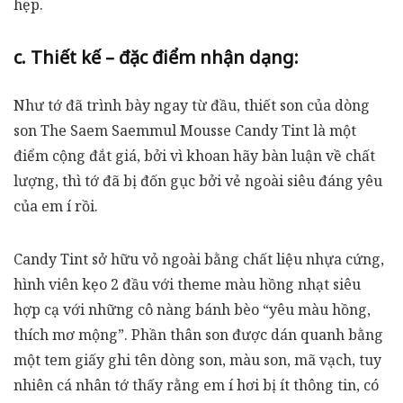
hẹp.
c. Thiết kế – đặc điểm nhận dạng:
Như tớ đã trình bày ngay từ đầu, thiết son của dòng
son The Saem Saemmul Mousse Candy Tint là một
điểm cộng đắt giá, bởi vì khoan hãy bàn luận về chất
lượng, thì tớ đã bị đốn gục bởi vẻ ngoài siêu đáng yêu
của em í rồi.
Candy Tint sở hữu vỏ ngoài bằng chất liệu nhựa cứng,
hình viên kẹo 2 đầu với theme màu hồng nhạt siêu
hợp cạ với những cô nàng bánh bèo “yêu màu hồng,
thích mơ mộng”. Phần thân son được dán quanh bằng
một tem giấy ghi tên dòng son, màu son, mã vạch, tuy
nhiên cá nhân tớ thấy rằng em í hơi bị ít thông tin, có