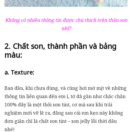
Không có nhiều thông tin được chú thích trên thân son
nhỉ?
2. Chất son, thành phần và bảng
màu:
a. Texture:
Ban đầu, khi chưa dùng, và cũng hơi mờ mịt về những
thông tin liên quan đến em í, tớ đã gần như chắc chắn
100% đây là một thỏi son tint, cơ mà sau khi trải
nghiệm mới vỡ lẽ ra, đằng sau cái em kẹo này không
đơn giản chỉ là chất son tint – son jelly lỗi thời đâu
nhé!