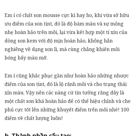
Em í có chất son mousse cực kì hay ho, khi vừa sở hữu
ưu điểm của son tint, đó là độ bám màu và sự mỏng
nhẹ hoàn hảo trên môi, lại vừa kết hợp một tí xíu của
dòng son kem với độ mịn hoàn hảo, không hẳn
nghiêng về dạng son lì, mà cùng chẳng khiến môi
bóng bẩy màu mỡ.
Em í cũng khắc phục gần như hoàn hảo những nhược
điểm của son tint, đó là lộ rãnh môi và cho trạng thái
xỉn màu. Vậy nên các nàng cứ tin tưởng rằng đây là
một chất son khá hoàn hảo để có thể hiệu chỉnh và che
phủ cực tốt lên những khuyết điểm trên môi nhé! 100
điểm về chất lượng luôn!
b. Thành phần cấu tạo: