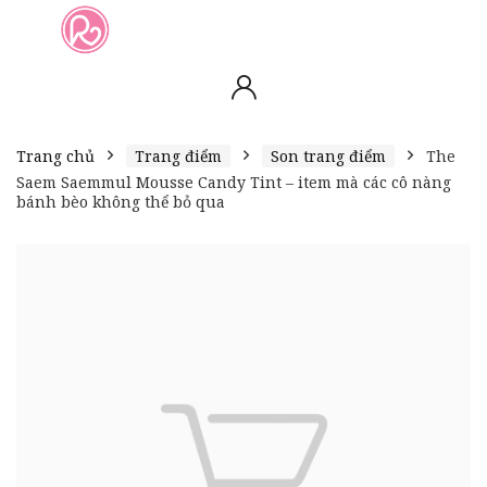
slot online
slot online
bento4d
bento4d
bento4d
bento4d
bento4d
bento4d
bento4d
toto togel
slot gacor
toto slot
slot resmi
toto slot
toto slot
Trang chủ
Trang điểm
Son trang điểm
The
Saem Saemmul Mousse Candy Tint – item mà các cô nàng
bánh bèo không thể bỏ qua