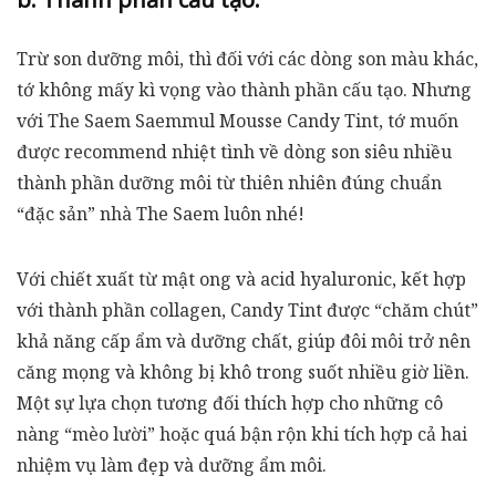
Trừ son dưỡng môi, thì đối với các dòng son màu khác,
tớ không mấy kì vọng vào thành phần cấu tạo. Nhưng
với The Saem Saemmul Mousse Candy Tint, tớ muốn
được recommend nhiệt tình về dòng son siêu nhiều
thành phần dưỡng môi từ thiên nhiên đúng chuẩn
“đặc sản” nhà The Saem luôn nhé!
Với chiết xuất từ mật ong và acid hyaluronic, kết hợp
với thành phần collagen, Candy Tint được “chăm chút”
khả năng cấp ẩm và dưỡng chất, giúp đôi môi trở nên
căng mọng và không bị khô trong suốt nhiều giờ liền.
Một sự lựa chọn tương đối thích hợp cho những cô
nàng “mèo lười” hoặc quá bận rộn khi tích hợp cả hai
nhiệm vụ làm đẹp và dưỡng ẩm môi.