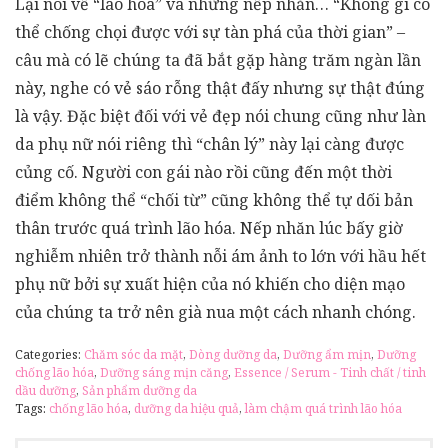
Lại nói về “lão hóa” và những nếp nhăn… “Không gì có
thể chống chọi được với sự tàn phá của thời gian” –
câu mà có lẽ chúng ta đã bắt gặp hàng trăm ngàn lần
này, nghe có vẻ sáo rỗng thật đấy nhưng sự thật đúng
là vậy. Đặc biệt đối với vẻ đẹp nói chung cũng như làn
da phụ nữ nói riêng thì “chân lý” này lại càng được
củng cố. Người con gái nào rồi cũng đến một thời
điểm không thể “chối từ” cũng không thể tự dối bản
thân trước quá trình lão hóa. Nếp nhăn lúc bấy giờ
nghiễm nhiên trở thành nỗi ám ảnh to lớn với hầu hết
phụ nữ bởi sự xuất hiện của nó khiến cho diện mạo
của chúng ta trở nên già nua một cách nhanh chóng.
Categories:
Chăm sóc da mặt
,
Dòng dưỡng da
,
Dưỡng ẩm mịn
,
Dưỡng
chống lão hóa
,
Dưỡng sáng mịn căng
,
Essence / Serum - Tinh chất / tinh
dầu dưỡng
,
Sản phẩm dưỡng da
Tags:
chống lão hóa
,
dưỡng da hiệu quả
,
làm chậm quá trình lão hóa