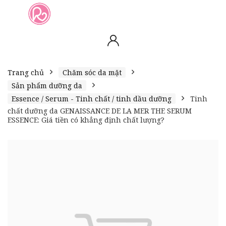
slot online
slot online
bento4d
bento4d
bento4d
bento4d
bento4d
bento4d
bento4d
toto togel
slot gacor
toto slot
slot resmi
toto slot
toto slot
Trang chủ
Chăm sóc da mặt
Sản phẩm dưỡng da
Essence / Serum - Tinh chất / tinh dầu dưỡng
Tinh
chất dưỡng da GENAISSANCE DE LA MER THE SERUM
ESSENCE: Giá tiền có khẳng định chất lượng?