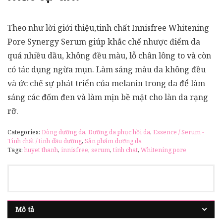
Theo như lời giới thiệu,tinh chất Innisfree Whitening
Pore Synergy Serum giúp khắc chế nhược điểm da
quá nhiều dầu, không đều màu, lỗ chân lông to và còn
có tác dụng ngừa mụn. Làm sáng màu da không đều
và ức chế sự phát triển của melanin trong da để làm
sáng các đốm đen và làm mịn bề mặt cho làn da rạng
rỡ.
Categories:
Dòng dưỡng da
,
Dưỡng da phục hồi da
,
Essence / Serum -
Tinh chất / tinh dầu dưỡng
,
Sản phẩm dưỡng da
Tags:
huyet thanh
,
innisfree
,
serum
,
tinh chat
,
Whitening pore
Mô tả