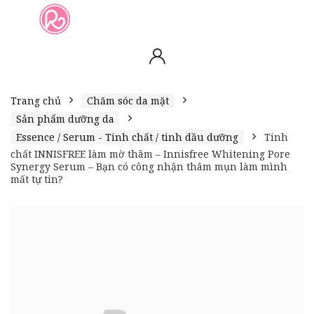
slot online
slot online
bento4d
bento4d
bento4d
bento4d
bento4d
bento4d
bento4d
toto togel
slot gacor
toto slot
slot resmi
toto slot
toto slot
Trang chủ
Chăm sóc da mặt
Sản phẩm dưỡng da
Essence / Serum - Tinh chất / tinh dầu dưỡng
Tinh
chất INNISFREE làm mờ thâm – Innisfree Whitening Pore
Synergy Serum – Bạn có công nhận thâm mụn làm mình
mất tự tin?