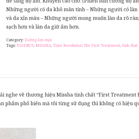
để tăng độ ẩm. Khuyến cáo cho: (Phiên bản cường độ ẩm
Những người có da khô mãn tính – Những người có làn
và da xỉn màu – Những người mong muốn làn da rõ ràn
sạch hơn và làn da giữ ẩm hơn.
Category:
Dưỡng ẩm mịn
Tags:
ESSENCE
,
MISSHA
,
Time Revolution The First Treatment
,
tinh chat
i nghe về thương hiệu Missha tinh chất “First Treatment 
 sản phẩm phổ biến mà tôi từng sử dụng thì không có hiệu qu